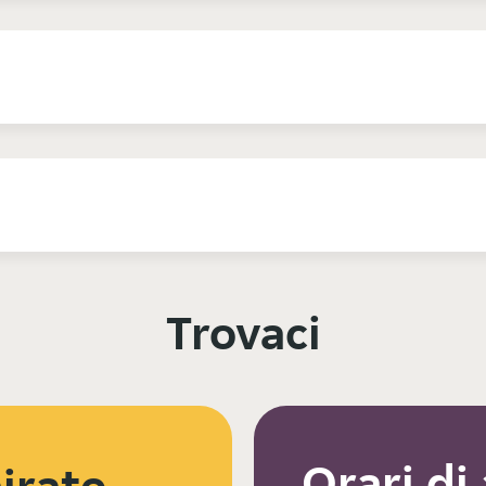
Trovaci
Orari di
irate,