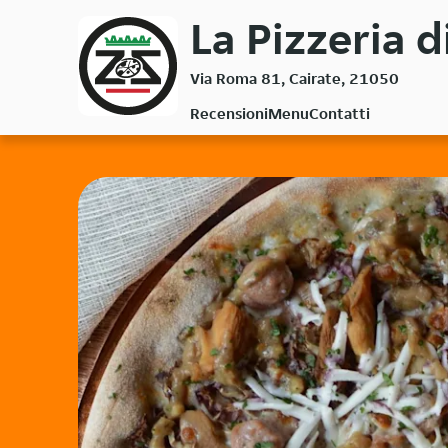
Passa
La Pizzeria d
al
contenuto
Via Roma 81, Cairate, 21050
principale
Recensioni
Menu
Contatti